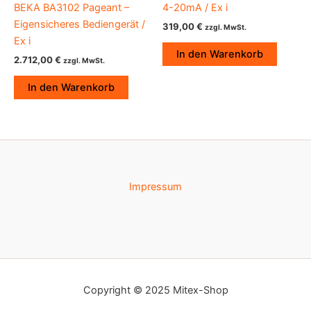
BEKA BA3102 Pageant –
4-20mA / Ex i
Eigensicheres Bediengerät /
319,00
€
zzgl. MwSt.
Ex i
In den Warenkorb
2.712,00
€
zzgl. MwSt.
In den Warenkorb
Impressum
Copyright © 2025 Mitex-Shop