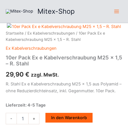
Zum
Mitex-Shop
Inhalt
springen
10er
Pack
Startseite
/
Ex Kabelverschraubungen
/ 10er Pack Ex e
Ex
Kabelverschraubung M25 x 1,5 – R. Stahl
e
Ex Kabelverschraubungen
Kabelverschraubung
M25
10er Pack Ex e Kabelverschraubung M25 x 1,5
x
– R. Stahl
1,5
–
29,90
€
zzgl. MwSt.
R.
Stahl
R. Stahl Ex e Kabelverschraubung M25 x 1,5 aus Polyamid –
Menge
ohne Reduzierdichteinsatz, inkl. Gegenmutter. 10er Pack.
Lieferzeit: 4-5 Tage
In den Warenkorb
-
+